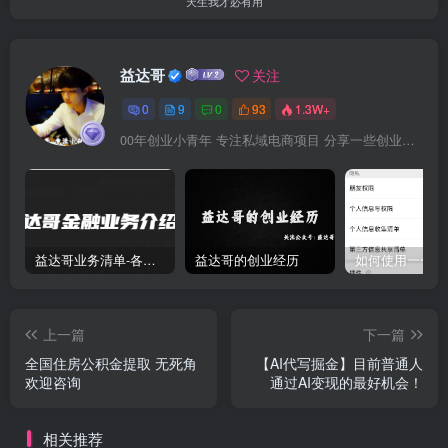
天生我才必有用
益达哥
关注
0
9
0
93
1.3W+
00年创业小青年 专注私域电商项目 分享一些创业故事 微信：4890293
益达哥业务清单-各大平台娶现-债务协商-二次分期
益达哥的创业经历
上一篇
下一篇
全国住房公积金提取 无死角
【AI代写掘金】目前普通人
欢迎咨询
通过AI变现的最好机会！
相关推荐