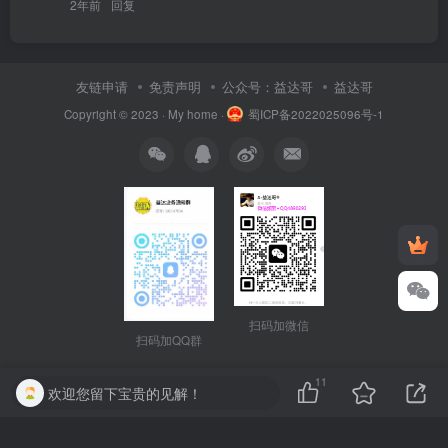
2年前
回复
友链申请
免责声明
公众号：益达哥
益达哥
Copyright © 2023 ·
My home
·
蜀ICP备2022025096号-1
扫码加微信
扫码加QQ群
11
欢迎您留下宝贵的见解！
本站主题模板由zibll子比主题强力驱动
购买正版授权