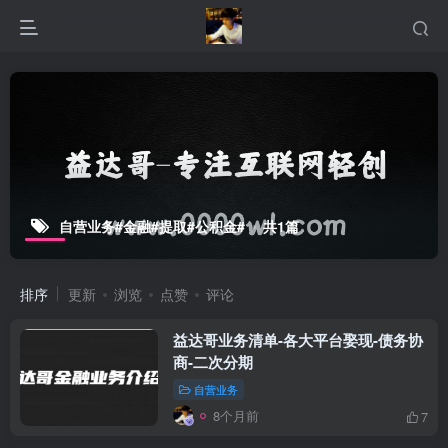
自营业务#金融#提取#公积金#
共1篇
排序
更新
浏览
点赞
评论
益达哥业务清单-各大平台娶现-债务协
商-二次分期
自营业务
8个月前
7