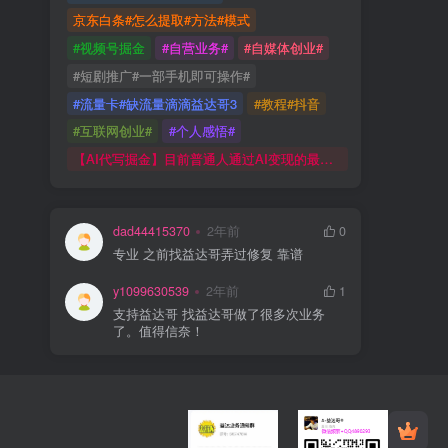
京东白条#怎么提取#方法#模式
#视频号掘金
#自营业务#
#自媒体创业#
#短剧推广#一部手机即可操作#
#流量卡#缺流量滴滴益达哥3
#教程#抖音
#互联网创业#
#个人感悟#
【AI代写掘金】目前普通人通过AI变现的最好机会！
dad44415370
2年前
0
专业 之前找益达哥弄过修复 靠谱
y1099630539
2年前
1
支持益达哥 找益达哥做了很多次业务
了。值得信奈！