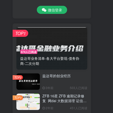
微信登录
TOP1
674人已阅读
益达哥业务清单-各大平台娶现-债务协
商-二次分期
益达哥的创业经历
TOP2
3年前
503人已阅读
ZFB 16星 ZFB 逾期记录修
TOP3
复 网dai 大数据清理 证信复
议
2年前
451人已阅读