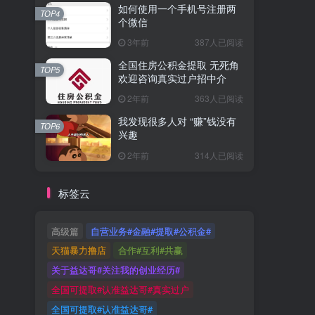
如何使用一个手机号注册两
TOP4
个微信
3年前
387人已阅读
全国住房公积金提取 无死角
TOP5
欢迎咨询真实过户招中介
2年前
363人已阅读
我发现很多人对 “赚”钱没有
TOP6
兴趣
2年前
314人已阅读
标签云
高级篇
自营业务#金融#提取#公积金#
天猫暴力撸店
合作#互利#共赢
关于益达哥#关注我的创业经历#
全国可提取#认准益达哥#真实过户
全国可提取#认准益达哥#