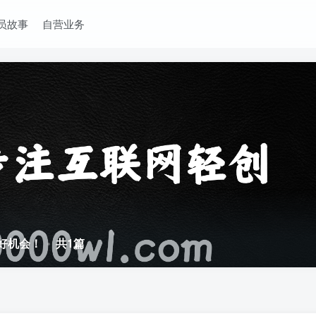
员故事
自营业务
最好机会！
共1篇