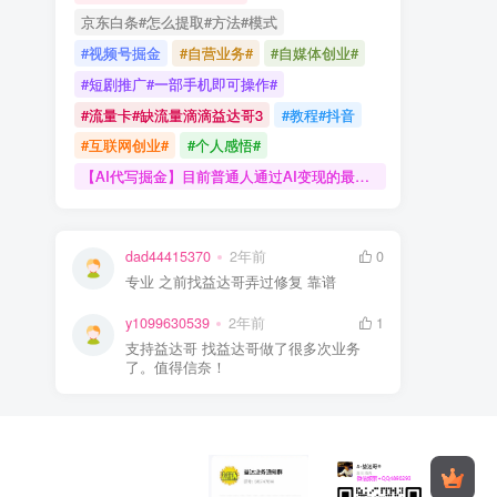
京东白条#怎么提取#方法#模式
#视频号掘金
#自营业务#
#自媒体创业#
#短剧推广#一部手机即可操作#
#流量卡#缺流量滴滴益达哥3
#教程#抖音
#互联网创业#
#个人感悟#
【AI代写掘金】目前普通人通过AI变现的最好机会！
dad44415370
2年前
0
专业 之前找益达哥弄过修复 靠谱
y1099630539
2年前
1
支持益达哥 找益达哥做了很多次业务
了。值得信奈！