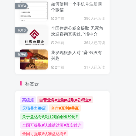
如何使用一个手机号注册两
TOP4
个微信
3年前
390人已阅读
全国住房公积金提取 无死角
TOP5
欢迎咨询真实过户招中介
2年前
364人已阅读
我发现很多人对 “赚”钱没有
TOP6
兴趣
2年前
317人已阅读
标签云
高级篇
自营业务#金融#提取#公积金#
天猫暴力撸店
合作#互利#共赢
关于益达哥#关注我的创业经历#
全国可提取#认准益达哥#真实过户
全国可提取#认准益达哥#