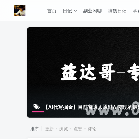
首页
日记
副业闲聊
搞钱日记
学
【AI代写掘金】目前普通人通过AI变现的
排序
更新
浏览
点赞
评论