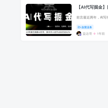
【AI代写掘金
自营业务
益达哥
1年前