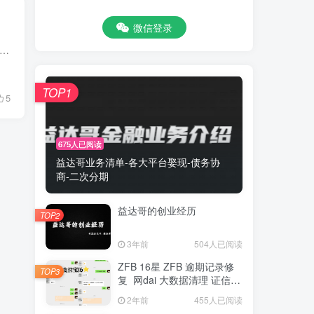
微信登录
AI写作工具爆发式增长，从ChatGPT到Claude，从文心一言到讯飞星火，AI的创作能力已经无限接近真人水平！借助于这两名各类AI工具的兴起，内容创作的效率被直接拉满——“10秒生成...
TOP1
5
675人已阅读
益达哥业务清单-各大平台娶现-债务协
商-二次分期
益达哥的创业经历
TOP2
3年前
504人已阅读
ZFB 16星 ZFB 逾期记录修
TOP3
复 网dai 大数据清理 证信复
议
2年前
455人已阅读