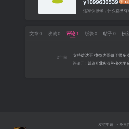
y1099630539
这家伙很懒，什么都没有写.
文章
0
收藏
0
评论
1
版块
0
帖子
0
粉
支持益达哥 找益达哥做了很多
2年前
评论于：
益达哥业务清单-各大平台
友链申请
免责