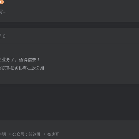
..
丝
0
次业务了。值得信奈！
娶现-债务协商-二次分期
声明
公众号：益达哥
益达哥