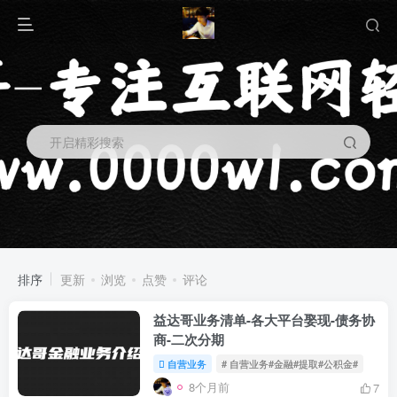
开启精彩搜索
排序
更新
浏览
点赞
评论
益达哥业务清单-各大平台娶现-债务协
商-二次分期
自营业务
# 自营业务#金融#提取#公积金#
8个月前
7