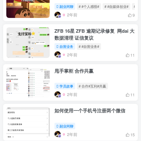
副业闲聊
# #个人感悟#
# #自媒体创业#
# 
2年前
9
ZFB 16星 ZFB 逾期记录修复 网dai 大
数据清理 证信复议
自营业务
# #自营业务#
2年前
11
甩手掌柜 合作共赢
学员故事
# 合作#互利#共赢
2年前
11
如何使用一个手机号注册两个微信
副业闲聊
2年前
15